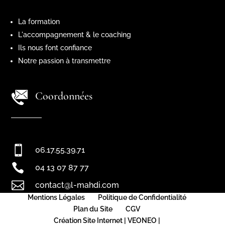
La formation
L'accompagnement & le coaching
Ils nous font confiance
Notre passion à transmettre
Coordonnées

06.17.55.39.71

04 13 07 87 77

contact@l-mahdi.com
Mentions Légales
Politique de Confidentialité
Plan du Site
CGV
Création Site Internet | VEONEO |