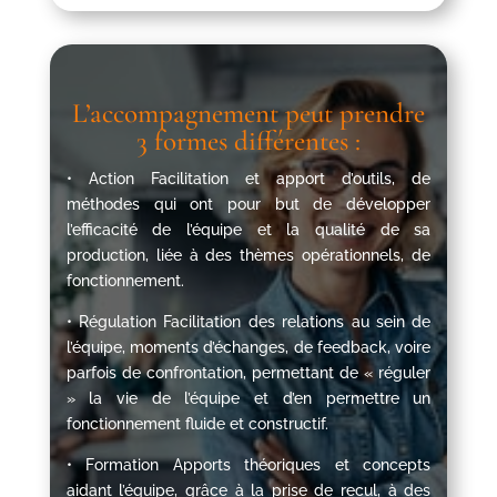
L’accompagnement peut prendre
3 formes différentes :
• Action Facilitation et apport d’outils, de
méthodes qui ont pour but de développer
l’efficacité de l’équipe et la qualité de sa
production, liée à des thèmes opérationnels, de
fonctionnement.
• Régulation Facilitation des relations au sein de
l’équipe, moments d’échanges, de feedback, voire
parfois de confrontation, permettant de « réguler
» la vie de l’équipe et d’en permettre un
fonctionnement fluide et constructif.
• Formation Apports théoriques et concepts
aidant l’équipe, grâce à la prise de recul, à des