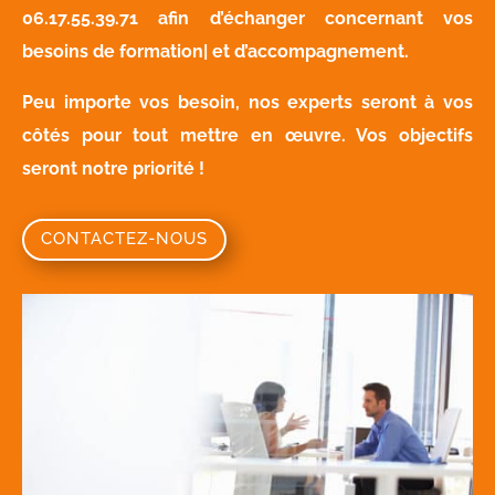
06.17.55.39.71
afin d’échanger concernant vos
besoins de formation| et d’accompagnement.
Peu importe vos besoin, nos experts seront à vos
côtés pour tout mettre en œuvre. Vos objectifs
seront notre priorité !
CONTACTEZ-NOUS