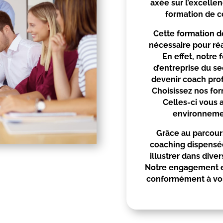
axée sur l’excellen
formation de c
Cette formation d
nécessaire pour ré
En effet, notre
d’entreprise du se
devenir coach pro
Choisissez nos for
Celles-ci vous 
environnemen
Grâce au parcours
coaching dispensée
illustrer dans div
Notre engagement es
conformément à vos