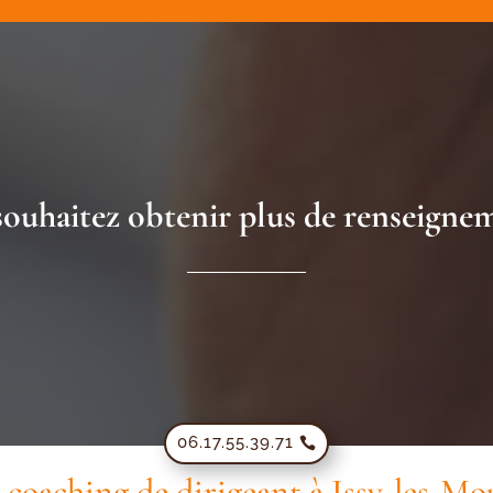
ouhaitez obtenir plus de renseigne
06.17.55.39.71
coaching de dirigeant à Issy-les-Mo