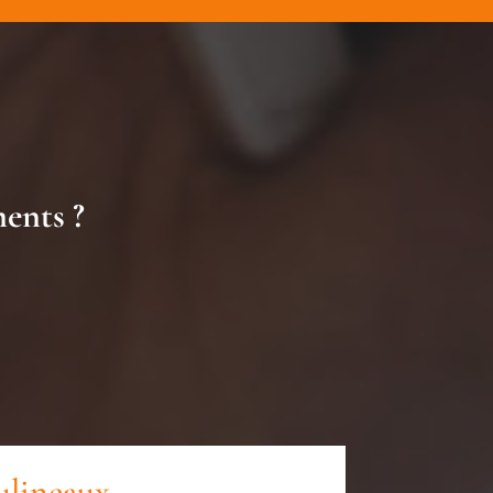
ments ?
ulineaux