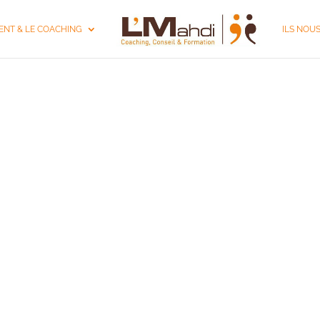
NT & LE COACHING
ILS NOU
G DE DIRIGEANT I