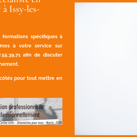
à Issy-les-
 formations spécifiques à
mmes à votre service sur
.55.39.71
afin de discuter
gnement.
 côtés pour tout mettre en