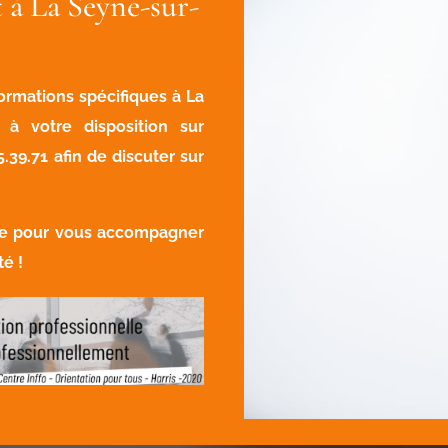
 à La Seyne-sur-
ormations spécifiques à La
à votre disposition sur
5.39.71
afin de discuter sur
vre pour vous accompagner
té !