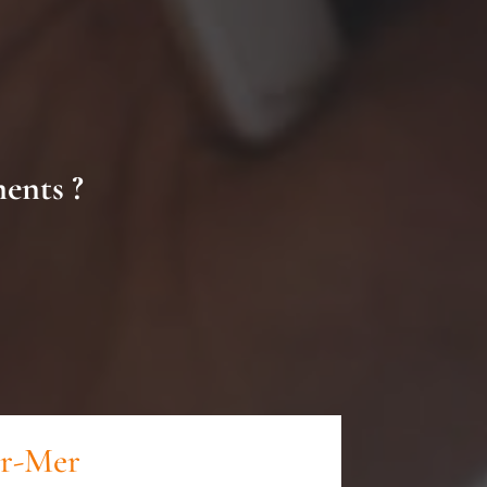
ments ?
ur-Mer