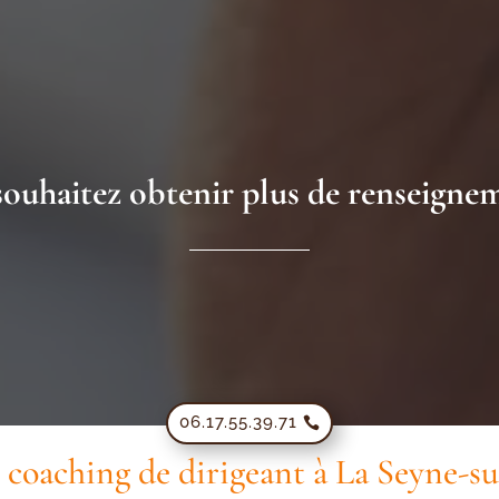
ouhaitez obtenir plus de renseigne
06.17.55.39.71
 coaching de dirigeant à La Seyne-s