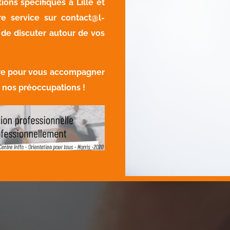
ons spécifiques à Lille et
re service sur
contact@l-
 de discuter autour de vos
vre pour vous accompagner
e nos préoccupations !