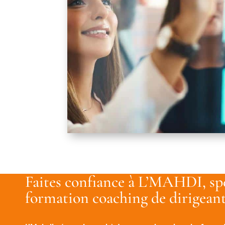
Faites confiance à L’MAHDI, spé
formation coaching de dirigeant 