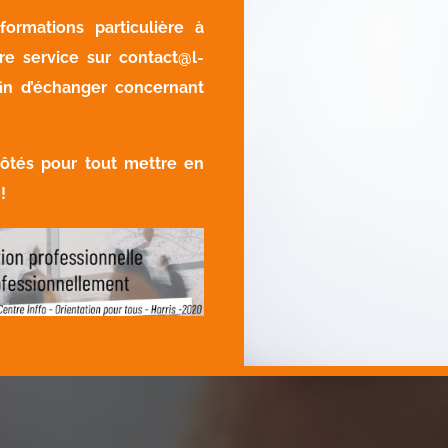
ormations particulière à
re service sur
contact@l-
in d’échanger concernant
côtés pour tout mettre en
!