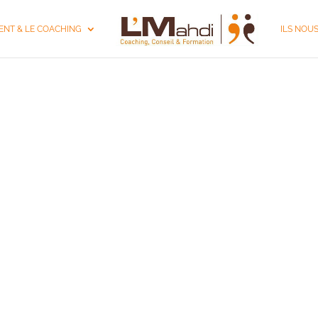
NT & LE COACHING
ILS NOU
 DE DIRIGEANT 