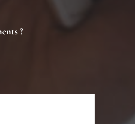
ments ?