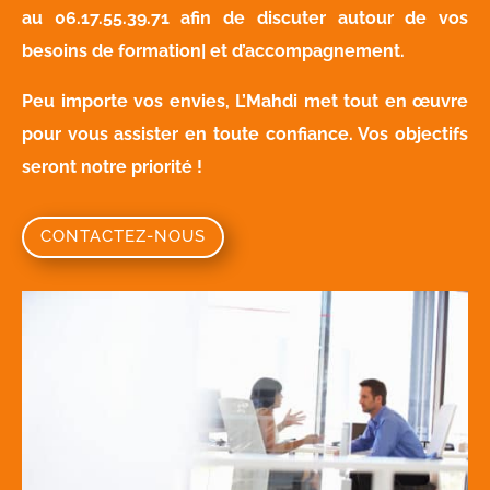
au
06.17.55.39.71
afin de discuter autour de vos
besoins de formation| et d’accompagnement.
Peu importe vos envies, L’Mahdi met tout en œuvre
pour vous assister en toute confiance. Vos objectifs
seront notre priorité !
CONTACTEZ-NOUS