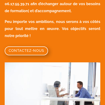
06.17.55.39.71
afin d’échanger autour de vos besoins
de formation| et d’accompagnement.
Peu importe vos ambitions, nous serons à vos côtés
pour tout mettre en œuvre. Vos objectifs seront
notre priorité !
CONTACTEZ-NOUS