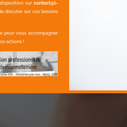
disposition sur
contact@l-
de discuter sur vos besoins
vre pour vous accompagner
os actions !