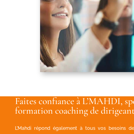
Faites confiance à L’MAHDI, spé
formation coaching de dirigeant
L’Mahdi répond également à tous vos besoins de