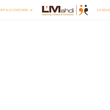
NT & LE COACHING
ILS NOU
 DE DIRIGEANT V