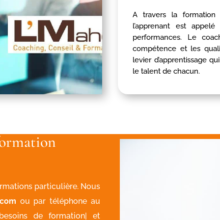
A travers la formati
l’apprenant est appelé
performances. Le coach
compétence et les quali
levier d’apprentissage qu
le talent de chacun.
formation
mations particulière. Nous
.com
ou par téléphone au
esoins de formation| et