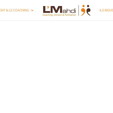
NT & LE COACHING
ILS NOU
NG DE MANAGER 