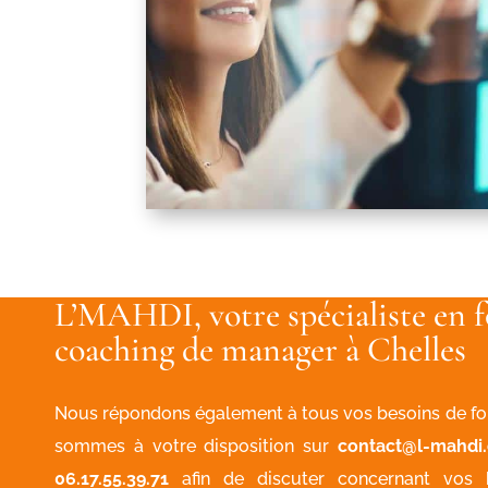
L’MAHDI, votre spécialiste en 
coaching de manager à Chelles
Nous répondons également à tous vos besoins de for
sommes à votre disposition sur
contact@l-mahdi
06.17.55.39.71
afin de discuter concernant vos b