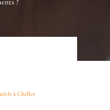
ents ?
t(e)s à Chelles