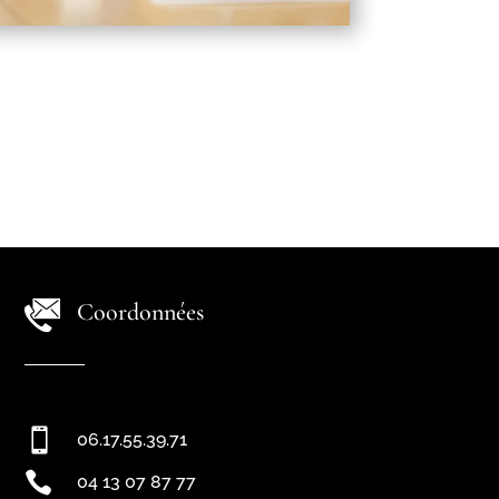
Coordonnées

06.17.55.39.71

04 13 07 87 77