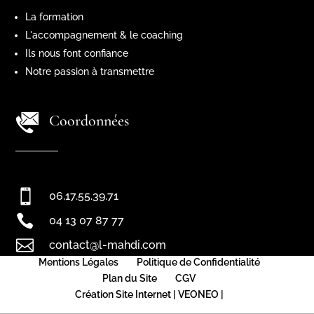
La formation
L'accompagnement & le coaching
Ils nous font confiance
Notre passion à transmettre
Coordonnées

06.17.55.39.71

04 13 07 87 77

contact@l-mahdi.com
Mentions Légales
Politique de Confidentialité
Plan du Site
CGV
Création Site Internet | VEONEO |