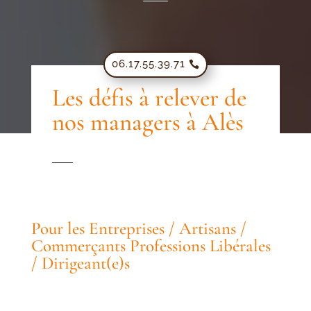
06.17.55.39.71
Les défis à relever de
nos managers à Alès
Pour les Entreprises / Artisans /
Commerçants Professions Libérales
/ Dirigeant(e)s