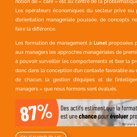
notion de « care » est au centre de la problématique
Les opérateurs économiques du secteur privé ou p
d’orientation manageriale poussée, de concepts n
faire la différence.
Les formation de management à
Lunel
proposées 
aux managers les approches managériales de premie
à pouvoir surveiller les comportements et fixer la pr
donc dans la conception d’un contaxte favorable au
de chacun, la gestion d’équipes et de l’intellig
managers » que nous formons sont évalués.