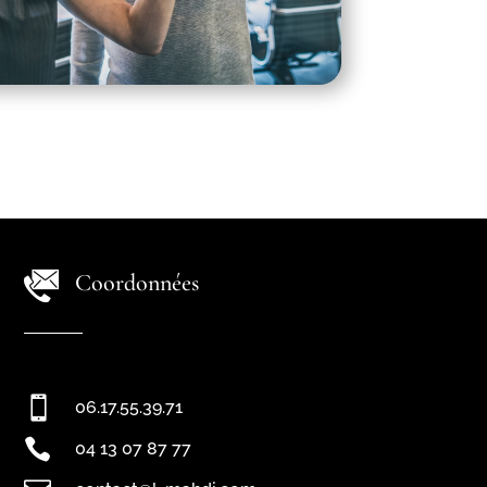
Coordonnées

06.17.55.39.71

04 13 07 87 77