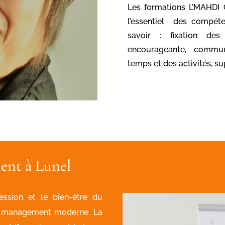
Les formations L’MAHDI
l’essentiel des compé
savoir : fixation des 
encourageante, commun
temps et des activités, su
ent à Lunel
ession et le bien-être du
du management moderne. La