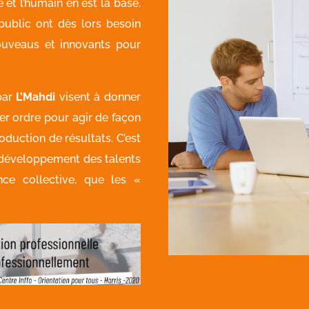
 et l’humain en est la base.
ublic ont dès lors besoin
ouveaus et innovants pour
par
L’Mahdi
visent à donner
r ordre pour agir de façon
oduction de résultats. C’est
 développement des talents
ence collective, que les «