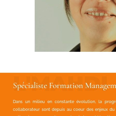
Spécialiste Formation Managem
Dans un milieu en constante évolution, la progr
collaborateur sont depuis au coeur des enjeux 