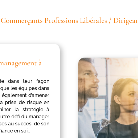
/ Commerçants Professions Libérales / Dirigean
e management à
de dans leur façon
i que les équipes dans
se également d’amener
 la prise de risque en
iner la stratégie à
utre défi du manager
uises au succès de son
fiance en soi…