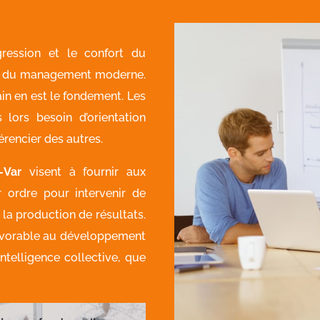
ression et le confort du
eux du management moderne.
ain en est le fondement. Les
 lors besoin d’orientation
érencier des autres.
-Var
visent à fournir aux
 ordre pour intervenir de
la production de résultats.
favorable au développement
intelligence collective, que