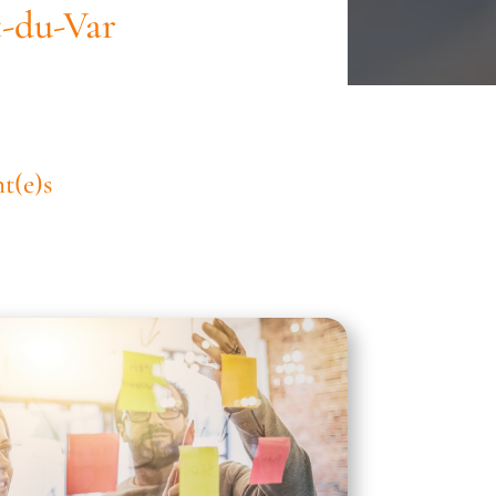
t-du-Var
t(e)s