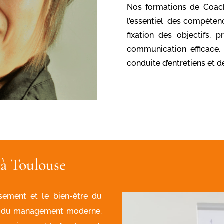
Nos formations de Coa
l’essentiel des compéten
fixation des objectifs, 
communication efficace, 
conduite d’entretiens et d
à Toulouse
ssement et le bien-être du
ux du management moderne.