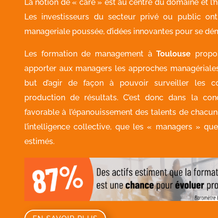
La notion de « care » est au centre du domaine et l’
Les investisseurs du secteur privé ou public ont 
manageriale poussée, d’idées innovantes pour se dé
Les formation de management à
Toulouse
propo
apporter aux managers les approches managériales
but d’agir de façon à pouvoir surveiller les c
production de résultats. C’est donc dans la co
favorable à l’épanouissement des talents de chacun,
l’intelligence collective, que les « managers » qu
estimés.