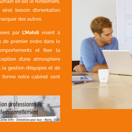
humain en est le fondement.
ainsi besoin d’orientation
marquer des autres.
sées par
L’Mahdi
visent à
 de premier ordre dans le
omportements et fixer la
nception d’une atmosphère
 la gestion d’équipes et de
e forme notre cabinet sont