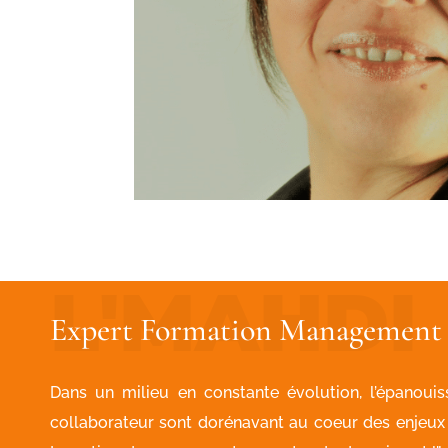
Expert Formation Management 
Dans un milieu en constante évolution, l’épanoui
collaborateur sont dorénavant au coeur des enje