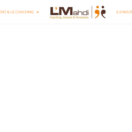
NT & LE COACHING
ILS NOU
N MANAGEMENT À