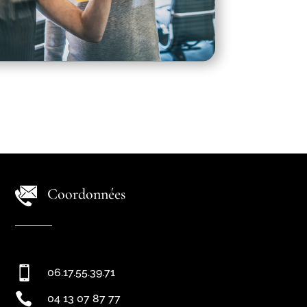
Coordonnées

06.17.55.39.71

04 13 07 87 77