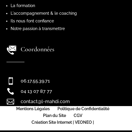
La formation
L'accompagnement & le coaching
Ils nous font confiance
Notre passion à transmettre
Coordonnées

06.17.55.39.71

04 13 07 87 77

contact@l-mahdi.com
Mentions Légales
Politique de Confidentialité
Plan du Site
CGV
Création Site Internet | VEONEO |