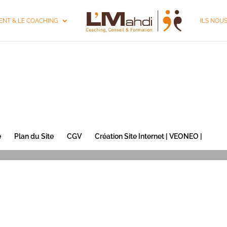
NT & LE COACHING
ILS NOU
é
Plan du Site
CGV
Création Site Internet | VEONEO |