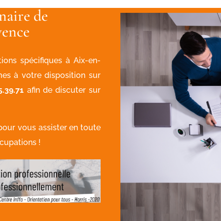
naire de
vence
ions spécifiques à Aix-en-
es à votre disposition sur
5.39.71
afin de discuter sur
pour vous assister en toute
cupations !