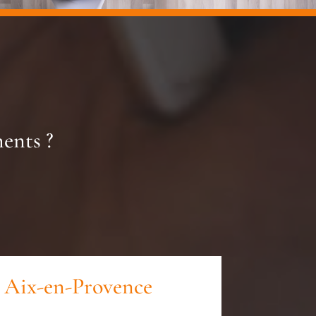
ents ?
à Aix-en-Provence