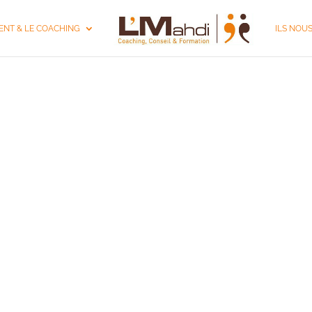
NT & LE COACHING
ILS NOU
 COACHING D'ÉQUI