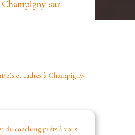
 à Champigny-sur-
nt(e)s et cadres à Champigny-
es du coaching prêts à vous