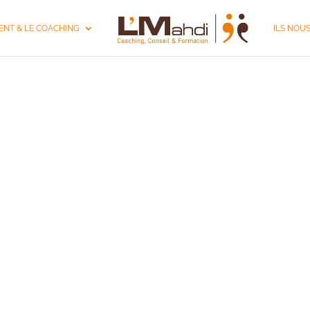
NT & LE COACHING
ILS NOU
AIRE COACHING D'