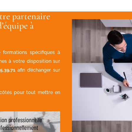
tre partenaire
’équipe à
 formations spécifiques à
s à votre disposition sur
5.39.71
afin d’échanger sur
 côtés pour tout mettre en