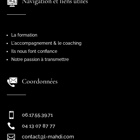
Navigation et liens utiles
La formation
L'accompagnement & le coaching
Ils nous font confiance
Notre passion à transmettre
Coordonnées

06.17.55.39.71

04 13 07 87 77

contact@l-mahdi.com