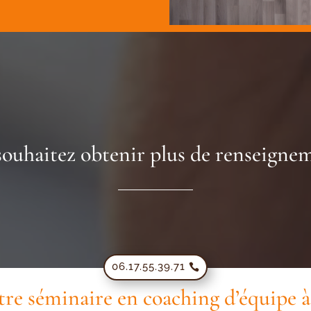
souhaitez obtenir plus de renseignem
06.17.55.39.71
re séminaire en coaching d’équipe à