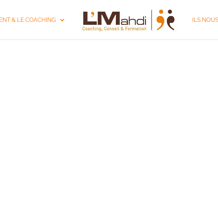
NT & LE COACHING
ILS NOU
RE COACHING D'É