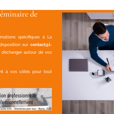
séminaire de
mations spécifiques à La
disposition sur
contact@l-
 d’échanger autour de vos
ont à vos côtés pour tout