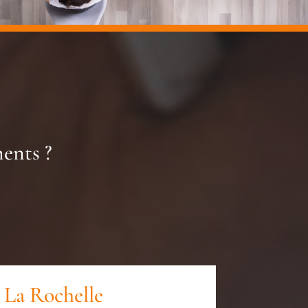
ents ?
 La Rochelle