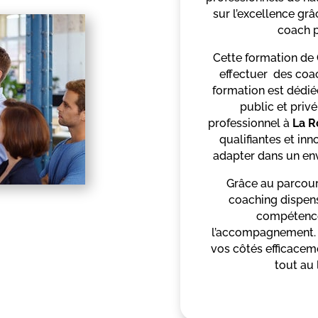
sur l’excellence grâ
coach p
Cette formation de 
effectuer des coac
formation est dédié
public et priv
professionnel à
La R
qualifiantes et in
adapter dans un en
Grâce au parcours
coaching dispens
compétence
l’accompagnement. 
vos côtés efficacem
tout au 